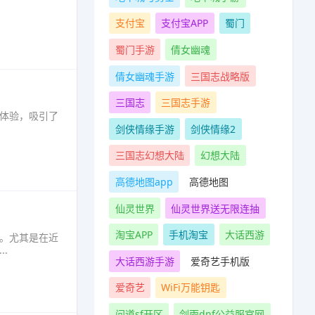
支付宝
支付宝APP
蜀门
蜀门手游
倩女幽魂
倩女幽魂手游
三国志战略版
三国志
三国志手游
斗体验，吸引了
剑侠情缘手游
剑侠情缘2
三国志幻想大陆
幻想大陆
高德地图app
高德地图
仙灵世界
仙灵世界送无限连抽
淘宝APP
手机淘宝
大话西游
注。尤其是在近
·
大话西游手游
爱奇艺手机版
爱奇艺
WiFi万能钥匙
问道sf开区
剑雨dnf公益服官网