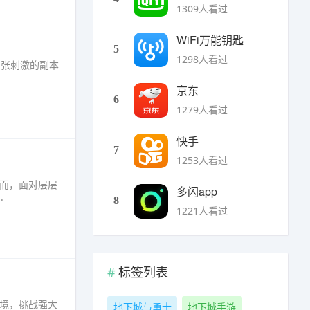
1309人看过
WiFi万能钥匙
5
1298人看过
、紧张刺激的副本
京东
6
1279人看过
快手
7
1253人看过
然而，面对层层
多闪app
·
8
1221人看过
标签列表
秘境，挑战强大
地下城与勇士
地下城手游